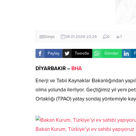
Dünya
28.01.2026 22:29
0
7
Paylaş
Tweetle
Gönder
P
DİYARBAKIR –
BHA
Enerji ve Tabii Kaynaklar Bakanlığından yapı
olma yolunda ilerliyor. Geçtiğimiz yıl yeni p
Ortaklığı (TPAO) yatay sondaj yöntemiyle kaya
Bakan Kurum, Türkiye’yi ev sahibi yapıyoruz