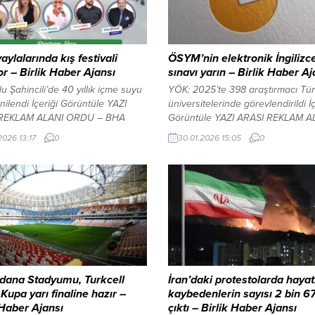
aylalarında kış festivali
ÖSYM’nin elektronik İngilizc
or – Birlik Haber Ajansı
sınavı yarın – Birlik Haber Aj
du Şahincili’de 40 yıllık içme suyu
YÖK: 2025’te 398 araştırmacı Tü
enilendi İçeriği Görüntüle YAZI
üniversitelerinde görevlendirildi İç
 REKLAM ALANI ORDU – BHA
Görüntüle YAZI ARASI REKLAM A
a kış mevsiminin doyasıya
ANKARA – BHA ÖSYM Başkanlığ
2026 13:17
0
30.01.2026 15:05
0
sı amacıyla geçtiğimiz yıllarda
yapılan açıklamaya göre, 22 sal
 başlatan Büyükşehir Belediyesi,
uygulanacak sınava 584 aday ba
ye Keyfalan, Kabadüz Çambaşı,
Sınav sürecinde, emniyet görevlile
Argan, Gölköy Uluvahta ve
olmak üzere toplam 208 persone
ı Perşembe Yaylası Kümbet
alacak. İki oturum ve dört bölüm
e vatandaşlara kar keyfi
(okuma, dinleme, konuşma ve yazm
ya hazırlanıyor. Yaylalar
cek...
Adana Stadyumu, Turkcell
İran’daki protestolarda hayat
Kupa yarı finaline hazır –
kaybedenlerin sayısı 2 bin 6
 Haber Ajansı
çıktı – Birlik Haber Ajansı