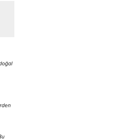
 doğal
erden
Bu