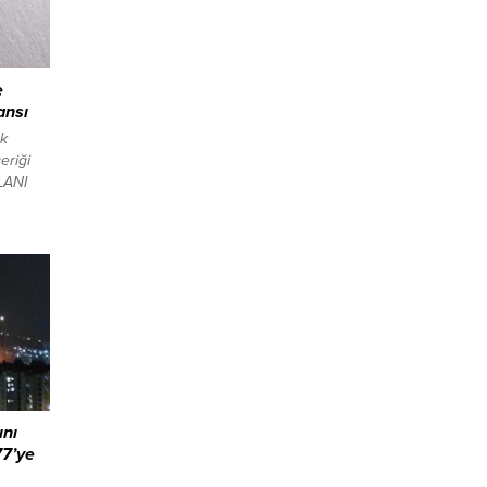
e
ansı
rk
eriği
LANI
ından
onda
şvurdu.
ri dahil
l görev
den
a)...
ını
77’ye