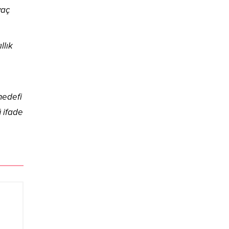
yaç
llık
hedefi
 ifade