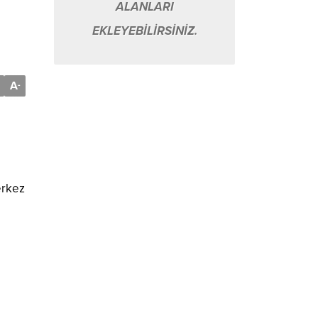
ALANLARI
EKLEYEBİLİRSİNİZ.
A
-
erkez