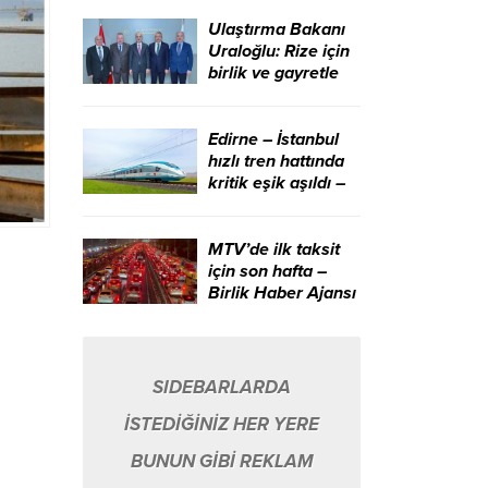
aracıdır – Birlik
Haber Ajansı
Ulaştırma Bakanı
Uraloğlu: Rize için
birlik ve gayretle
çalışmaya devam
edeceğiz – Birlik
Haber Ajansı
Edirne – İstanbul
hızlı tren hattında
kritik eşik aşıldı –
Birlik Haber Ajansı
MTV’de ilk taksit
için son hafta –
Birlik Haber Ajansı
SIDEBARLARDA
İSTEDİĞİNİZ HER YERE
BUNUN GİBİ REKLAM