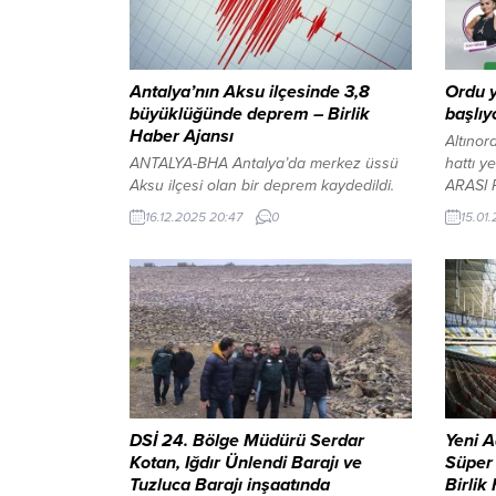
Antalya’nın Aksu ilçesinde 3,8
Ordu y
büyüklüğünde deprem – Birlik
başlıy
Haber Ajansı
Altınor
ANTALYA-BHA Antalya’da merkez üssü
hattı y
Aksu ilçesi olan bir deprem kaydedildi.
ARASI
Afet ve Acil Durum Yönetimi Başkanlığı
Ordu’d
16.12.2025 20:47
0
15.01.
(AFAD) verilerine göre, deprem saat
yaşanma
16.11’de meydana geldi. Depremin
çalışma
büyüklüğü 3,8 olarak açıklanırken,
Mesudi
sarsıntının çevre ilçelerde de hissedildiği
Akkuş 
öğrenildi. Depremin büyüklüğü ve
Aybast
derinliğiYAZI ARASI REKLAM ALANI Gain
Mevkind
Medya’ya yasa dışı bahis ve örgüt
yaşatma
kurma...
şenlene
DSİ 24. Bölge Müdürü Serdar
Yeni 
Kotan, Iğdır Ünlendi Barajı ve
Süper 
Tuzluca Barajı inşaatında
Birlik