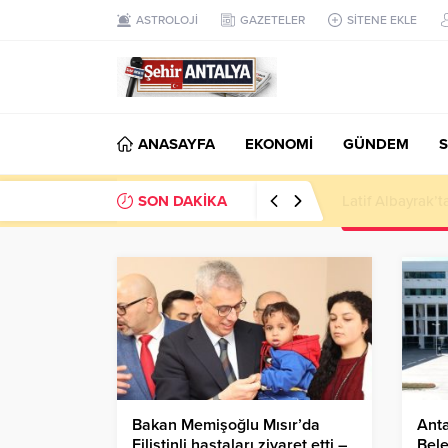
ASTROLOJİ
GAZETELER
SİTENE EKLE
ANASAYFA
EKONOMİ
GÜNDEM
S
SON DAKİKA
Latif Albayrak’
Bakan Memişoğlu Mısır’da
Anta
Filistinli hastaları ziyaret etti –
Bele