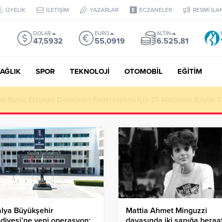
ÜYELİK
İLETİŞİM
YAZARLAR
ECZANELER
RESMİ İLA
DOLAR
EURO
ALTIN
47,5932
55,0919
6.525,81
AĞLIK
SPOR
TEKNOLOJİ
OTOMOBİL
EĞİTİM
tan Bursa Erzurum Dernekleri Federasyonu İçin 25 Maddelik Büyük V
lya Büyükşehir
Mattia Ahmet Minguzzi
diyesi’ne yeni operasyon:
davasında iki sanığa beraa