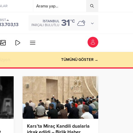
NLAR
31
BIST
°C
İSTANBUL
13.703,13
PARÇALI BULUTLU
izyon
TÜMÜNÜ GÖSTER →
Kars’ta Miraç Kandili dualarla
t
idrak edildi – Birlik Haber