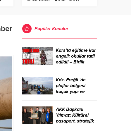
Ajansı
aber
Popüler Konular
Kars’ta eğitime kar
engeli: okullar tatil
edildi! – Birlik
Haber Ajansı
Kdz. Ereğli ‘de
plajlar bölgesi
kaçak yapı ve
işgallerden
temizlendi – Birlik
Haber Ajansı
AKK Başkanı
Yılmaz: Kültürel
pasaport, stratejik
bir kalkınma