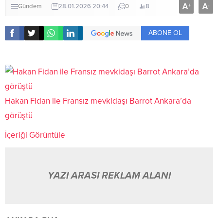
A
A
+
-
Gündem
28.01.2026 20:44
0
8
ABONE OL
Hakan Fidan ile Fransız mevkidaşı Barrot Ankara’da
görüştü
İçeriği Görüntüle
YAZI ARASI REKLAM ALANI