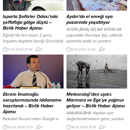
Isparta Şoförler Odası’nda
Aydın’da el emeği oya
şeffaflığa gölge düştü –
pazarında yaşatılıyor
Birlik Haber Ajansı
AYDIN (BHA) SELMA AYDIN 68
Eğirdir’de feci kaza: 2 genç
yaşındaki Necmiye İpçi, yıllardır
hayatını kaybetti İçeriği Görüntüle
pazarda patik ve yemeni
YAZI ARASI REKLAM ALANI
kenarları örerek hayatını
07.01.2026 10:56
0
31.12.2025 12:46
0
ISPARTA – BHA Isparta Şoförler
sürdürüyor. Bu işi vakit geçirmek
Odası Genel Kurulu, daha seçim
için yaptığını söyleyen İpçi,
süreci başlamadan yaşanan
satışlardaki düşüşe dikkat çekti
basın kriziyle kamuoyunun
“Satışlar çok durgun. Ekonomik
gündemine oturdu. Mevcut
krize ve çeyizin bitmesine
Başkan Mehmet Yücedağ’ın
bağlıyorum. Gençler artık çeyiz
aldığı karar doğrultusunda,
istemiyor” diyen İpçi, eskiden
önceden belirlenen sınırlı sayıda
ilginin çok daha fazla olduğunu...
Ekrem İmamoğlu
Meteoroloji’den uyarı:
gazetecinin “akredite” edildiği,
soruşturmasında iddianame
Marmara ve Ege’ye yağmur
bunun dışındaki basın
hazırlandı – Birlik Haber
geliyor – Birlik Haber Ajansı
mensuplarının ise...
Ajansı
ANKARA-BHA Yapılan son
Rekabet Kurulu’ndan Google’a
değerlendirmelere göre; yurdun
inceleme İçeriği Görüntüle YAZI
kuzey, iç ve batı kesimleri parçalı
04.02.2026 17:51
0
06.01.2026 10:19
0