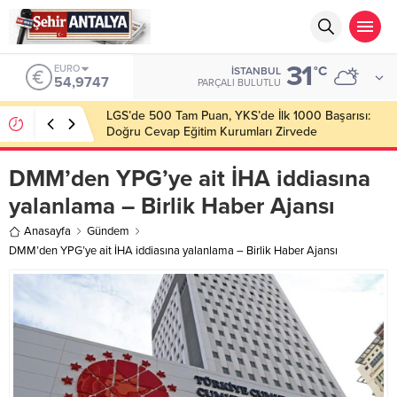
31
ALTIN
°C
İSTANBUL
6.499,25
PARÇALI BULUTLU
Latif Albayrak’tan Bursa Erzurum Dernekleri
Federasyonu İçin 25 Maddelik Büyük Vizyon
DMM’den YPG’ye ait İHA iddiasına
yalanlama – Birlik Haber Ajansı
Anasayfa
Gündem
DMM’den YPG’ye ait İHA iddiasına yalanlama – Birlik Haber Ajansı