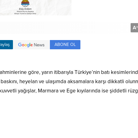
A
+
ABONE OL
aylaş
minlerine göre, yarın itibarıyla Türkiye’nin batı kesimlerin
su baskını, heyelan ve ulaşımda aksamalara karşı dikkatli olun
uvvetli yağışlar, Marmara ve Ege kıyılarında ise şiddetli rüz