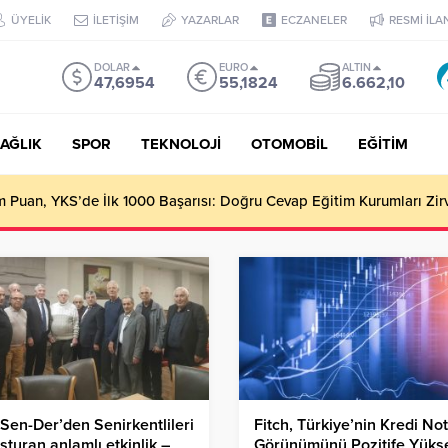
ÜYELİK
İLETİŞİM
YAZARLAR
ECZANELER
RESMİ İLA
DOLAR
EURO
ALTIN
47,6954
55,1824
6.662,10
AĞLIK
SPOR
TEKNOLOJİ
OTOMOBİL
EĞİTİM
Puan, YKS’de İlk 1000 Başarısı: Doğru Cevap Eğitim Kurumları Zir
Sen-Der’den Senirkentlileri
Fitch, Türkiye’nin Kredi No
şturan anlamlı etkinlik –
Görünümünü Pozitife Yükse