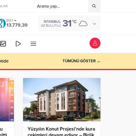
NLAR
31
BIST
°C
İSTANBUL
13.779,39
AZ BULUTLU
vede
TÜMÜNÜ GÖSTER →
tu
Yüzyılın Konut Projesi’nde kura
ltti
çekimleri devam ediyor – Birlik