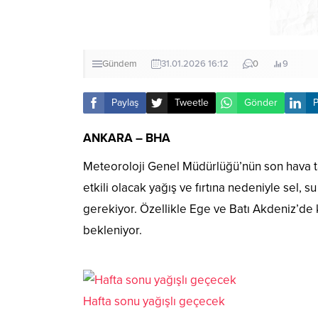
Gündem
31.01.2026 16:12
0
9
Paylaş
Tweetle
Gönder
P
ANKARA – BHA
Meteoroloji Genel Müdürlüğü’nün son hava tah
etkili olacak yağış ve fırtına nedeniyle sel, 
gerekiyor. Özellikle Ege ve Batı Akdeniz’de k
bekleniyor.
Hafta sonu yağışlı geçecek