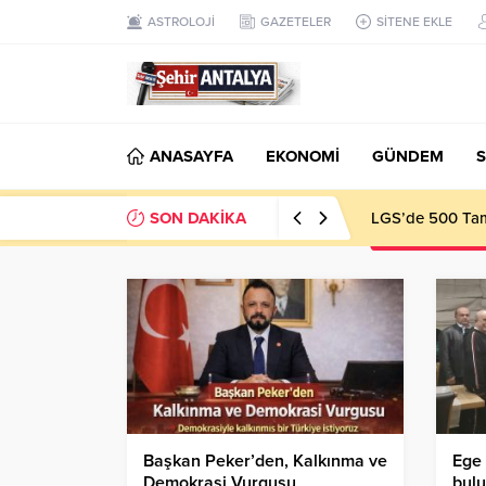
ASTROLOJİ
GAZETELER
SİTENE EKLE
ANASAYFA
EKONOMİ
GÜNDEM
S
SON DAKİKA
LGS’de 500 Tam 
Başkan Peker’den, Kalkınma ve
Ege 
Demokrasi Vurgusu
bulu