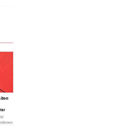
iten
nsı
az
enlenen