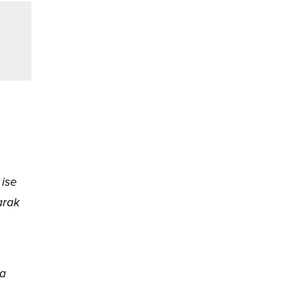
 ise
larak
ya