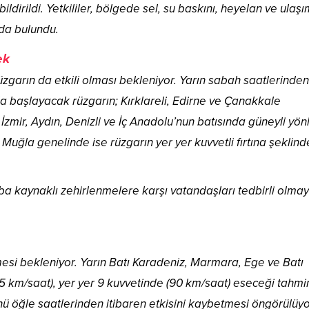
bildirildi. Yetkililer, bölgede sel, su baskını, heyelan ve ulaş
da bulundu.
ek
rüzgarın da etkili olması bekleniyor. Yarın sabah saatlerinden
da başlayacak rüzgarın; Kırklareli, Edirne ve Çanakkale
mir, Aydın, Denizli ve İç Anadolu’nun batısında güneyli yö
Muğla genelinde ise rüzgarın yer yer kuvvetli fırtına şeklind
soba kaynaklı zehirlenmelere karşı vatandaşları tedbirli olma
mesi bekleniyor. Yarın Batı Karadeniz, Marmara, Ege ve Batı
75 km/saat), yer yer 9 kuvvetinde (90 km/saat) eseceği tahmi
ünü öğle saatlerinden itibaren etkisini kaybetmesi öngörülüyo