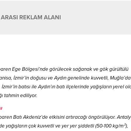
 ARASI REKLAM ALANI
tibaren Ege Bölgesi’nde görülecek sağanak ve gök gürültülü
nisa, İzmir’in doğusu ve Aydın genelinde kuvvetli, Muğla’da
zmir’in batısı ile Aydın’ın batı ilçelerinde yağışların yerel o
ı tahmin ediliyor.
ı
ibaren Batı Akdeniz’de etkisini artıracağı öngörülüyor. Antal
 yağışların çok kuvvetli ve yer yer şiddetli (50-100 kg/m²),