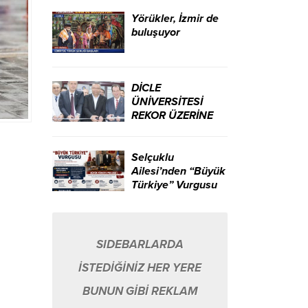
ikili yarattı.
Yörükler, İzmir de
buluşuyor
DİCLE
ÜNİVERSİTESİ
REKOR ÜZERİNE
REKOR KIRIYOR…
Selçuklu
Ailesi’nden “Büyük
Türkiye” Vurgusu
SIDEBARLARDA
İSTEDİĞİNİZ HER YERE
BUNUN GİBİ REKLAM