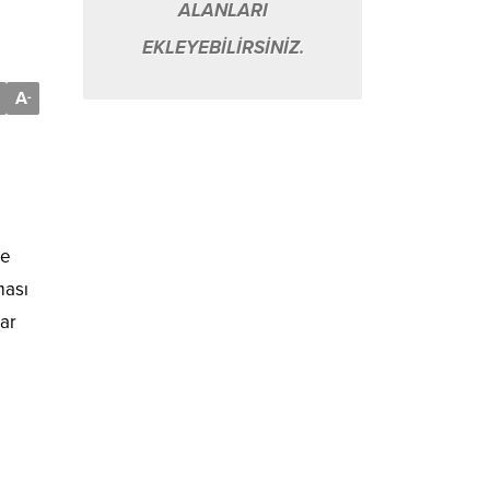
ALANLARI
EKLEYEBİLİRSİNİZ.
A
-
de
ması
gar