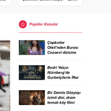
Haber Ajansı
Popüler Konular
Çapkınlar
Oteli’nden Burası
Cezaevi dizisine
Bedri Yalçın
Nürnberg’de
Gurbetçilerle İftar
Sofrasında Buluştu
Bir Damla Gözyaşı
isimli dini, dram
temalı köy filmi
sinemada yeni bir