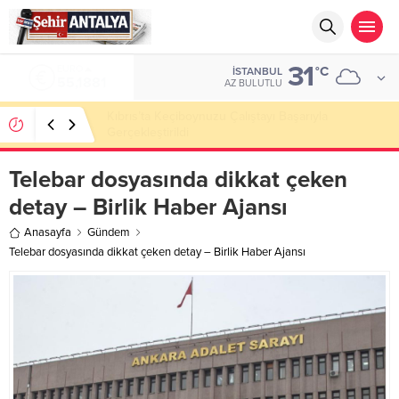
31
ALTIN
°C
İSTANBUL
6.660,55
AZ BULUTLU
LGS’de 500 Tam Puan, YKS’de İlk 1000 Başarısı:
Doğru Cevap Eğitim Kurumları Zirvede
Telebar dosyasında dikkat çeken
detay – Birlik Haber Ajansı
Anasayfa
Gündem
Telebar dosyasında dikkat çeken detay – Birlik Haber Ajansı