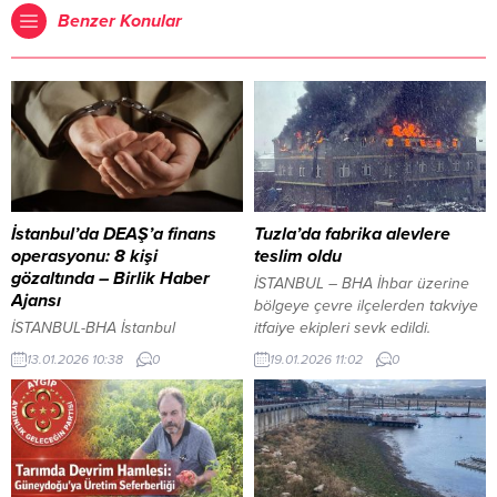
Benzer Konular
İstanbul’da DEAŞ’a finans
Tuzla’da fabrika alevlere
operasyonu: 8 kişi
teslim oldu
gözaltında – Birlik Haber
İSTANBUL – BHA İhbar üzerine
Ajansı
bölgeye çevre ilçelerden takviye
İSTANBUL-BHA İstanbul
itfaiye ekipleri sevk edildi.
Cumhuriyet Başsavcılığı’ndan
Yaklaşık 2 dönümlük alanda
13.01.2026 10:38
0
19.01.2026 11:02
0
yapılan açıklamada, Terörizmin
faaliyet gösteren fabrikada çıkan
Finansmanının Önlenmesi ve
yangının söndürülmesi için
Aklama Suçu Soruşturma Bürosu
ekiplerin çalışmaları sürüyor.YAZI
tarafından DEAŞ’ın mali
ARASI REKLAM ALANI Yangın
faaliyetlerinin tespit edilmesi ve
sırasında oluşan yoğun siyah
deşifre edilmesine yönelik
duman, ilçenin birçok