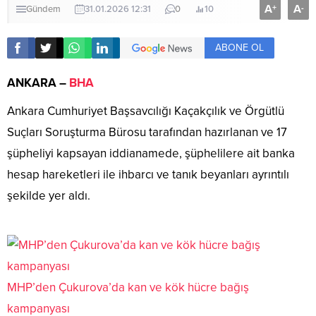
A
A
+
-
Gündem
31.01.2026 12:31
0
10
ABONE OL
ANKARA –
BHA
Ankara Cumhuriyet Başsavcılığı Kaçakçılık ve Örgütlü
Suçları Soruşturma Bürosu tarafından hazırlanan ve 17
şüpheliyi kapsayan iddianamede, şüphelilere ait banka
hesap hareketleri ile ihbarcı ve tanık beyanları ayrıntılı
şekilde yer aldı.
MHP’den Çukurova’da kan ve kök hücre bağış
kampanyası