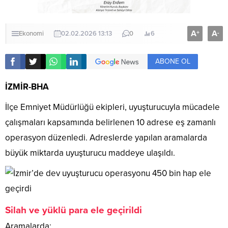
A
A
+
-
Ekonomi
02.02.2026 13:13
0
6
ABONE OL
İZMİR-BHA
İlçe Emniyet Müdürlüğü ekipleri, uyuşturucuyla mücadele
çalışmaları kapsamında belirlenen 10 adrese eş zamanlı
operasyon düzenledi. Adreslerde yapılan aramalarda
büyük miktarda uyuşturucu maddeye ulaşıldı.
Silah ve yüklü para ele geçirildi
Aramalarda;