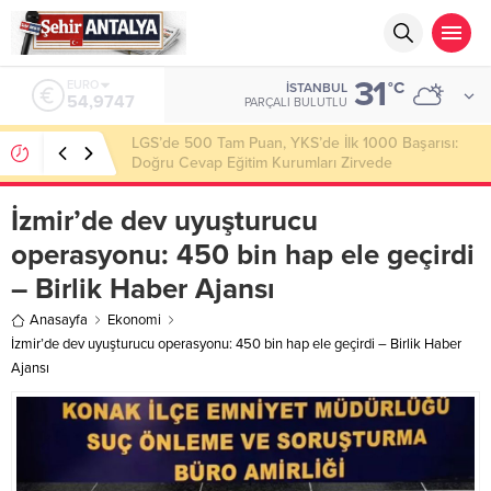
31
ALTIN
°C
İSTANBUL
6.499,25
PARÇALI BULUTLU
Latif Albayrak’tan Bursa Erzurum Dernekleri
Federasyonu İçin 25 Maddelik Büyük Vizyon
İzmir’de dev uyuşturucu
operasyonu: 450 bin hap ele geçirdi
– Birlik Haber Ajansı
Anasayfa
Ekonomi
İzmir’de dev uyuşturucu operasyonu: 450 bin hap ele geçirdi – Birlik Haber
Ajansı