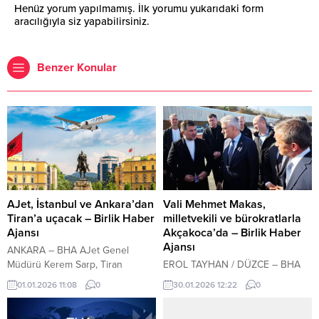
Henüz yorum yapılmamış. İlk yorumu yukarıdaki form
aracılığıyla siz yapabilirsiniz.
Benzer Konular
AJet, İstanbul ve Ankara’dan
Vali Mehmet Makas,
Tiran’a uçacak – Birlik Haber
milletvekili ve bürokratlarla
Ajansı
Akçakoca’da – Birlik Haber
Ajansı
ANKARA – BHA AJet Genel
Müdürü Kerem Sarp, Tiran
EROL TAYHAN / DÜZCE – BHA
seferlerinin başlayacağını sosyal
Düzce Valisi Mehmet Makas,
01.01.2026 11:08
0
30.01.2026 12:22
0
medya hesabından duyurdu.
göreve başladığı andan itibaren
Kerem Sarp, ”2025 yılı boyunca
şehrin tamamına yakın bölgelerde