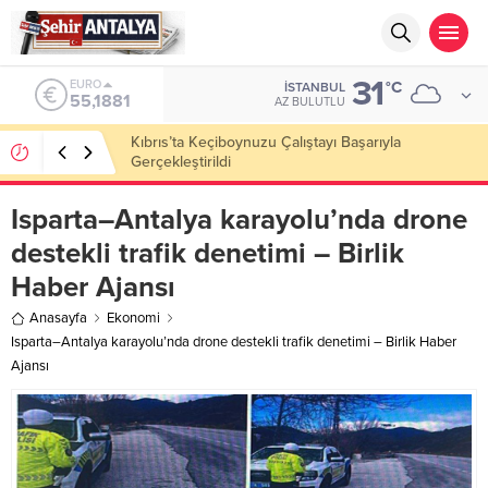
31
ALTIN
°C
İSTANBUL
6.660,55
AZ BULUTLU
LGS’de 500 Tam Puan, YKS’de İlk 1000 Başarısı:
Doğru Cevap Eğitim Kurumları Zirvede
Isparta–Antalya karayolu’nda drone
destekli trafik denetimi – Birlik
Haber Ajansı
Anasayfa
Ekonomi
Isparta–Antalya karayolu’nda drone destekli trafik denetimi – Birlik Haber
Ajansı