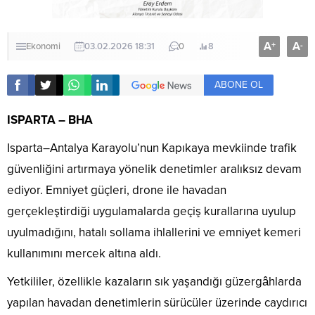
A
A
+
-
Ekonomi
03.02.2026 18:31
0
8
ABONE OL
ISPARTA – BHA
Isparta–Antalya Karayolu’nun Kapıkaya mevkiinde trafik
güvenliğini artırmaya yönelik denetimler aralıksız devam
ediyor. Emniyet güçleri, drone ile havadan
gerçekleştirdiği uygulamalarda geçiş kurallarına uyulup
uyulmadığını, hatalı sollama ihlallerini ve emniyet kemeri
kullanımını mercek altına aldı.
Yetkililer, özellikle kazaların sık yaşandığı güzergâhlarda
yapılan havadan denetimlerin sürücüler üzerinde caydırıcı