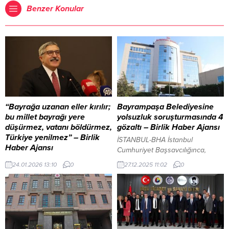
Benzer Konular
“Bayrağa uzanan eller kırılır;
Bayrampaşa Belediyesine
bu millet bayrağı yere
yolsuzluk soruşturmasında 4
düşürmez, vatanı böldürmez,
gözaltı – Birlik Haber Ajansı
Türkiye yenilmez” – Birlik
İSTANBUL-BHA İstanbul
Haber Ajansı
Cumhuriyet Başsavcılığınca,
ADANA – BHA Adana’da yaptığı
Bayrampaşa Belediyesine ilişkin
24.01.2026 13:10
0
27.12.2025 11:02
0
temasları kapsamında sivil
“irtikap”, “rüşvet”, “nitelikli
toplum kuruluşlarının
dolandırıcılık” ve “ihaleye fesat
temsilcileriyle bir araya gelen
karıştırmak” suçlarından
Yayman, ardından Seyhan
başlatılan soruşturma sürüyor.
ilçesindeki Tarihi Yağ Camisi’nde
Soruşturma kapsamında daha
cuma namazı kıldı, esnaf ziyareti
önce 26 şüpheli tutuklanmıştı.