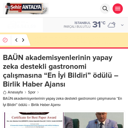
31
ALTIN
°C
İSTANBUL
6.543,59
PARÇALI BULUTLU
Latif Albayrak’tan Bursa Erzurum Dernekleri
Federasyonu İçin 25 Maddelik Büyük Vizyon
BAÜN akademisyenlerinin yapay
zeka destekli gastronomi
çalışmasına “En İyi Bildiri” ödülü –
Birlik Haber Ajansı
Anasayfa
Spor
BAÜN akademisyenlerinin yapay zeka destekli gastronomi çalışmasına “En
İyi Bildiri” ödülü – Birlik Haber Ajansı