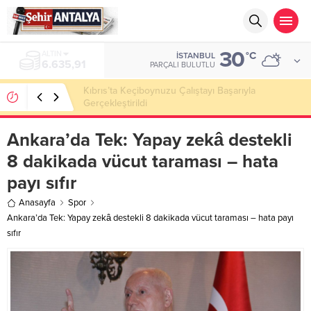
30
ALTIN
°C
İSTANBUL
6.635,91
PARÇALI BULUTLU
Kıbrıs’ta Keçiboynuzu Çalıştayı Başarıyla
Gerçekleştirildi
Ankara’da Tek: Yapay zekâ destekli
8 dakikada vücut taraması – hata
payı sıfır
Anasayfa
Spor
Ankara’da Tek: Yapay zekâ destekli 8 dakikada vücut taraması – hata payı
sıfır