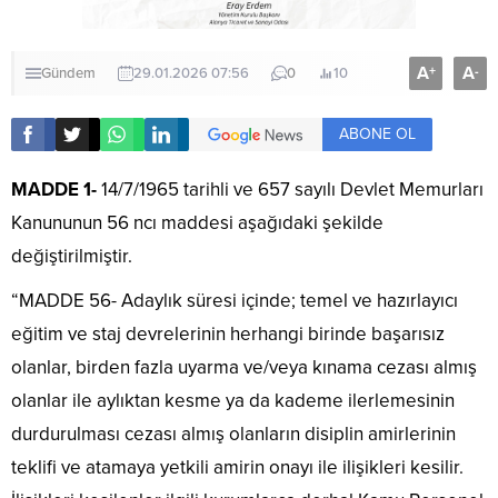
A
A
+
-
Gündem
29.01.2026 07:56
0
10
ABONE OL
MADDE 1-
14/7/1965 tarihli ve 657 sayılı Devlet Memurları
Kanununun 56 ncı maddesi aşağıdaki şekilde
değiştirilmiştir.
“MADDE 56- Adaylık süresi içinde; temel ve hazırlayıcı
eğitim ve staj devrelerinin herhangi birinde başarısız
olanlar, birden fazla uyarma ve/veya kınama cezası almış
olanlar ile aylıktan kesme ya da kademe ilerlemesinin
durdurulması cezası almış olanların disiplin amirlerinin
teklifi ve atamaya yetkili amirin onayı ile ilişikleri kesilir.