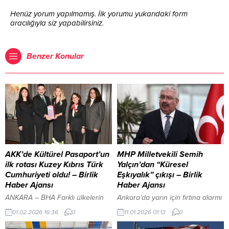
Henüz yorum yapılmamış. İlk yorumu yukarıdaki form
aracılığıyla siz yapabilirsiniz.
Benzer Konular
AKK’de Kültürel Pasaport’un
MHP Milletvekili Semih
ilk rotası Kuzey Kıbrıs Türk
Yalçın’dan “Küresel
Cumhuriyeti oldu! – Birlik
Eşkıyalık” çıkışı – Birlik
Haber Ajansı
Haber Ajansı
ANKARA – BHA Farklı ülkelerin
Ankara’da yarın için fırtına alarmı
kültürünü, yöresel lezzetlerini
verildi İçeriği Görüntüle YAZI
01.02.2026 16:36
0
11.01.2026 01:13
0
başkentlilere tanıtmak ve ülkeler
ARASI REKLAM ALANI MELTEM
arası kültürel etkileşimi sağlamak
SUZAN ZEKİ – BHA / ANKARA