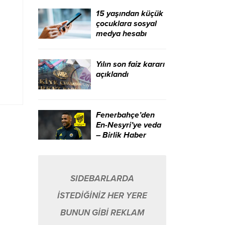
Haber Ajansı
15 yaşından küçük
çocuklara sosyal
medya hesabı
sınırlaması geliyor
– Birlik Haber
Ajansı
Yılın son faiz kararı
açıklandı
Fenerbahçe’den
En-Nesyri’ye veda
– Birlik Haber
Ajansı
SIDEBARLARDA
İSTEDİĞİNİZ HER YERE
BUNUN GİBİ REKLAM