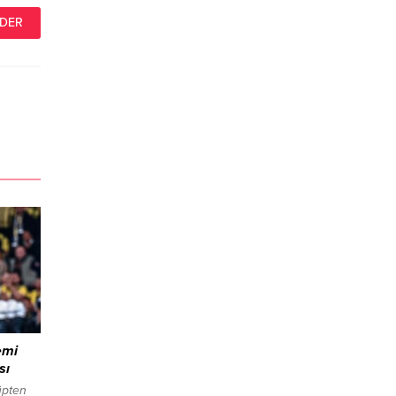
emi
sı
üpten