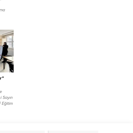
rma
in
lirtildi.
toplam
bu
38
pten
ildi:
r”
e
i Sayın
 Eğitim
rleri
çın
ki ve