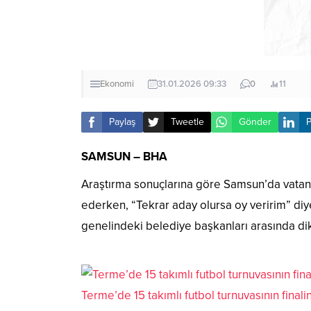
Ekonomi
31.01.2026 09:33
0
11
Paylaş
Tweetle
Gönder
P
SAMSUN – BHA
Araştırma sonuçlarına göre Samsun’da vatand
ederken, “Tekrar aday olursa oy veririm” diy
genelindeki belediye başkanları arasında dik
Terme’de 15 takımlı futbol turnuvasının final