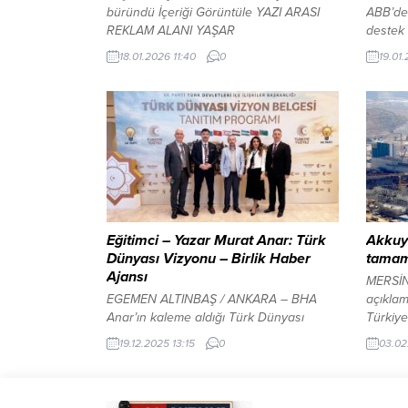
büründü İçeriği Görüntüle YAZI ARASI
ABB’de
REKLAM ALANI YAŞAR
destek 
TONBAK/ANKARA/BHA Beypazarı İlçe
REKLAM
18.01.2026 11:40
0
19.01.
Jandarma Komutanlığı, sorumluluk
Ankara 
bölgelerinde devriye gezisi ile yol
Esnaf 
ağlarında trafik denetimlerinin
Toplant
aksatılmadan sürdürüldüğünü,
Salonu’
vatandaşların güvenli sürüş açısından
gerçekl
da, trafik kurallarına uymaları ve kemer
seçimde
takmaları konusunda uyarılarında
üyeler
sürdüğü kaydedildi. Gerek Asayiş Tim
alarak 
ekipleri, gerek Trafik Tim...
Eğitimci – Yazar Murat Anar: Türk
Akkuy
Dünyası Vizyonu – Birlik Haber
tamaml
Ajansı
MERSİN
EGEMEN ALTINBAŞ / ANKARA – BHA
açıklam
Anar’ın kaleme aldığı Türk Dünyası
Türkiye
Vizyonu adlı yazısı şu şekilde: “3 Kasım
bağlant
19.12.2025 13:15
0
03.02
2025’te UNESCO, 43. Genel Kurulunda
biri ol
Türkiye’nin ve bir çok Türk Devleti’nin
montaj 
önerisiyle 15 Aralık 2025’ten itibaren 15
birinci