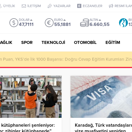
ÜYELİK
İLETİŞİM
YAZARLAR
ECZANELER
RESMİ İLA
DOLAR
EURO
ALTIN
BI
47,7111
55,1881
6.660,55
1
AĞLIK
SPOR
TEKNOLOJİ
OTOMOBİL
EĞİTİM
Puan, YKS’de İlk 1000 Başarısı: Doğru Cevap Eğitim Kurumları Zir
kütüphaneleri şenleniyor:
Karadağ, Türk vatandaşlar
ç zihinler kütüphanede”
vize muafiyetini yeniden