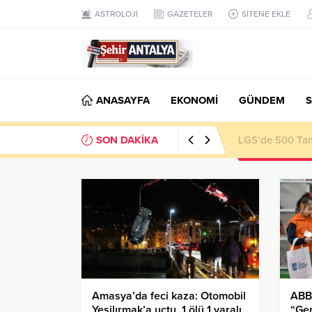
ASTROLOJİ
GAZETELER
SİTENE EKLE
ANASAYFA
EKONOMİ
GÜNDEM
S
SON DAKİKA
LGS’de 500 Tam 
Amasya’da feci kaza: Otomobil
ABB 
Yeşilırmak’a uçtu, 1 ölü 1 yaralı
“Gen