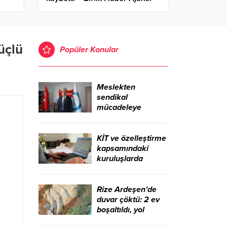
jansı
üçlü
Popüler Konular
Meslekten
sendikal
mücadeleye
uzanan yol: Uzm.
Dr. Adil Kurban –
Birlik Haber Ajansı
KİT ve özelleştirme
kapsamındaki
kuruluşlarda
istihdam 96 bini
aştı – Birlik Haber
Ajansı
Rize Ardeşen’de
duvar çöktü: 2 ev
boşaltıldı, yol
kapalı – Birlik