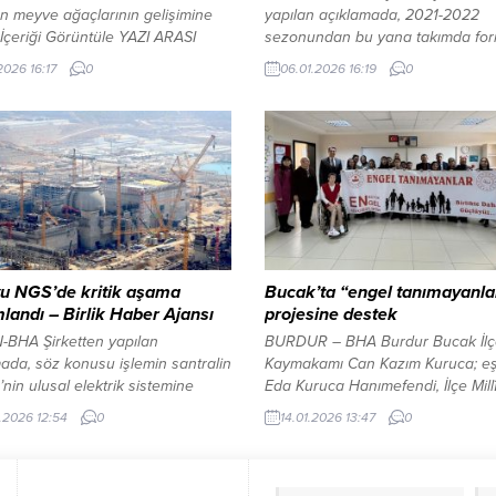
n meyve ağaçlarının gelişimine
yapılan açıklamada, 2021-2022
İçeriği Görüntüle YAZI ARASI
sezonundan bu yana takımda fo
 ALANI Şevket Gölük – BHA
giyen Mert Günok’un sözleşmesin
2026 16:17
0
06.01.2026 16:19
0
Ankara Servis Aracı İşletmecileri
karşılıklı anlaşmayla feshedildiği be
Odası Olağan Genel Kurul
Mert Günok, Beşiktaş formasıyla 
ısı, Atatürk Kapalı Spor
130 maça çıktı. Deneyimli kaleci 
nda üyelerin yoğun katılımıyla
karşılaşmalarda 153 gol yerken, 
eştirildi. Genel kurulda yapılan
maçta kalesini gole kapattı. Kulü
 mevcut başkan İlyas Aktürk,
teşekkür mesajı Beşiktaş’ın
in büyük çoğunluğunun desteğini
açıklamasında şu ifadelere yer ver
yeniden göreve seçildi....
“2021-22 sezonundan...
u NGS’de kritik aşama
Bucak’ta “engel tanımayanla
andı – Birlik Haber Ajansı
projesine destek
-BHA Şirketten yapılan
BURDUR – BHA Burdur Bucak İlç
ada, söz konusu işlemin santralin
Kaymakamı Can Kazım Kuruca; eş
’nin ulusal elektrik sistemine
Eda Kuruca Hanımefendi, İlçe Millî
ı sürecindeki kilit aşamalardan
Müdürü Bekir Canavar, Şube Müdü
.2026 12:54
0
14.01.2026 13:47
0
duğu vurgulandı. Birinci ünitede
Selim Can ve Sayın İzzet Şahin ile
süreci ilerliyor Akkuyu NGS’nin
Ticaret Odası Başkanı Hasan Yal
 güç ünitesinde kullanılan
Meçikoğlu, Bucak Oğuzhan Mesle