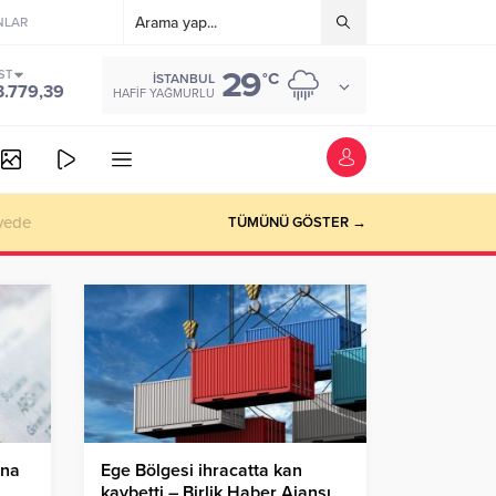
NLAR
29
ST
°C
İSTANBUL
3.779,39
HAFIF YAĞMURLU
vede
TÜMÜNÜ GÖSTER →
ına
Ege Bölgesi ihracatta kan
kaybetti – Birlik Haber Ajansı