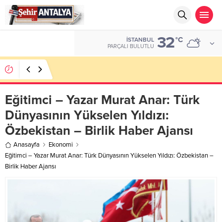
32
ALTIN
°C
İSTANBUL
6.623,43
PARÇALI BULUTLU
LGS’de 500 Tam Puan, YKS’de İlk 1000 Başarısı:
Doğru Cevap Eğitim Kurumları Zirvede
Eğitimci – Yazar Murat Anar: Türk
Dünyasının Yükselen Yıldızı:
Özbekistan – Birlik Haber Ajansı
Anasayfa
Ekonomi
Eğitimci – Yazar Murat Anar: Türk Dünyasının Yükselen Yıldızı: Özbekistan –
Birlik Haber Ajansı