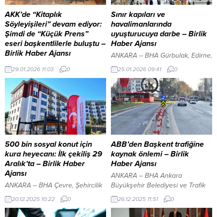
AKK’de “Kitaplık
Sınır kapıları ve
Söyleyişileri” devam ediyor:
havalimanlarında
Şimdi de “Küçük Prens”
uyuşturucuya darbe – Birlik
eseri başkentlilerle buluştu –
Haber Ajansı
Birlik Haber Ajansı
ANKARA – BHA Gürbulak, Edirne,
ANKARA – BHA Ankara Kent
Kapıköy, Hamzabeyli ve İpsala
29.01.2026 11:03
0
25.01.2026 09:41
0
Konseyi (AKK) Kültür Sanat
Gümrük Kapıları ile Mersin
Meclisi Edebiyat Alt Çalışma
Limanı, İstanbul ve Antalya
Grubu’nun kenti kültür, sanat ve
Havalimanlarında gerçekleştirilen
edebiyatın da başkenti yapmak
operasyonlarda; toplam piyasa
amacıyla geçtiğimiz günlerde
değeri 1 milyar 697 milyon TL
hayata geçirdiği “Kitaplık
olan uyuşturucu maddeler
Söyleşileri” serisinin ikincisi
yakalandı. Ele geçirilen
gerçekleştirildi. Her ay bir edebi
uyuşturucuların tamamının imha
500 bin sosyal konut için
ABB’den Başkent trafiğine
eser üzerine söyleşi düzenleme
edildiği bildirildi. YAZI ARASI
kura heyecanı: İlk çekiliş 29
kaynak önlemi – Birlik
konseptiyle hazırlanan serinin
REKLAM ALANI Operasyonlar
Aralık’ta – Birlik Haber
Haber Ajansı
ikincisinde ise Antoine de Saint-
kapsamında 378,9 kilogram
Ajansı
ANKARA – BHA Ankara
Exupery’in Küçük Prens...
esrar,...
ANKARA – BHA Çevre, Şehircilik
Büyükşehir Belediyesi ve Trafik
ve İklim Değişikliği Bakanlığı
Şube Müdürlüğü’nün ortak
20.12.2025 10:22
0
26.12.2025 11:51
0
koordinasyonunda yürütülen ve
çalışmasıyla kent genelinde
81 ilde toplam 500 bin sosyal
belirlenen 35 noktada delinatör