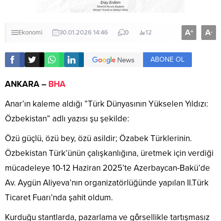
A
A
+
-
Ekonomi
30.01.2026 14:46
0
12
ABONE OL
ANKARA –
BHA
Anar’ın kaleme aldığı ”Türk Dünyasının Yükselen Yıldızı:
Özbekistan” adlı yazısı şu şekilde:
Özü güçlü, özü bey, özü asildir; Özabek Türklerinin.
Özbekistan Türk’ünün çalışkanlığına, üretmek için verdiği
mücadeleye 10-12 Haziran 2025’te Azerbaycan-Bakü’de
Av. Aygün Aliyeva’nın organizatörlüğünde yapılan II.Türk
Ticaret Fuarı’nda şahit oldum.
Kurduğu stantlarda, pazarlama ve gôrsellikle tartışmasız